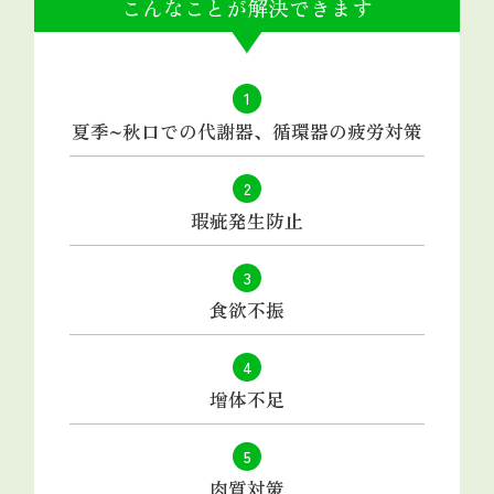
こんなことが解決できます
1
夏季~秋口での代謝器、循環器の疲労対策
2
瑕疵発生防止
3
食欲不振
4
增体不足
5
肉質対策