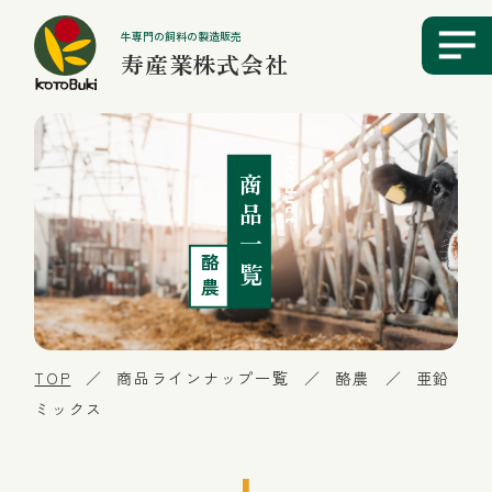
牛専門の飼料の製造販売
寿産業株式会社
Product
商品一覧
酪農
TOP
／
商品ラインナップ一覧
／
酪農
／
亜鉛
ミックス